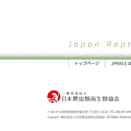
トップページ
JPRASと
〒421-0113 静岡県静岡市駿河区下川原４-22-23 TEL.054-257-6795 F
一般社団法人日本爬虫類両生類協会. All Rights Reserved
Copyright