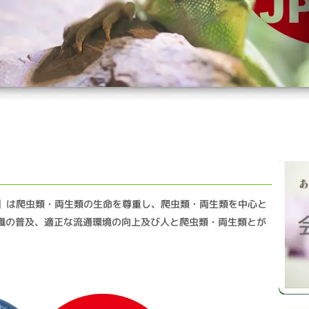
S】は爬虫類・両生類の生命を尊重し、爬虫類・両生類を中心と
識の普及、適正な流通環境の向上及び人と爬虫類・両生類とが